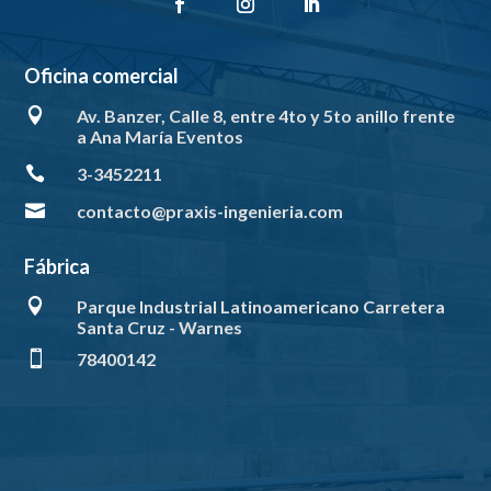
Oficina comercial

Av. Banzer, Calle 8, entre 4to y 5to anillo frente
a Ana María Eventos

3-3452211

contacto@praxis-ingenieria.com
Fábrica

Parque Industrial Latinoamericano Carretera
Santa Cruz - Warnes

78400142