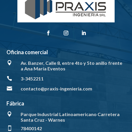
Oficina comercial

Av. Banzer, Calle 8, entre 4to y 5to anillo frente
a Ana María Eventos

3-3452211

contacto@praxis-ingenieria.com
Fábrica

Parque Industrial Latinoamericano Carretera
Santa Cruz - Warnes

78400142